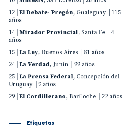
10│
Sintesis
, San Lorenzo│26 años
12│
El Debate- Pregón
, Gualeguay │115
años
14│
Mirador Provincial
, Santa Fe │4
años
15│
La Ley
, Buenos Aires │81 años
24│
La Verdad
, Junín │99 años
25│
La Prensa Federal
, Concepción del
Uruguay │9 años
29│
El Cordillerano
, Bariloche │22 años
Etiquetas