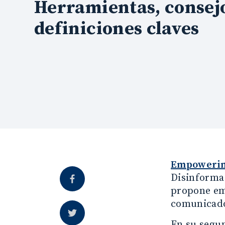
Herramientas, consej
definiciones claves
Empoweri
Disinformat
propone em
comunicado
En su segu