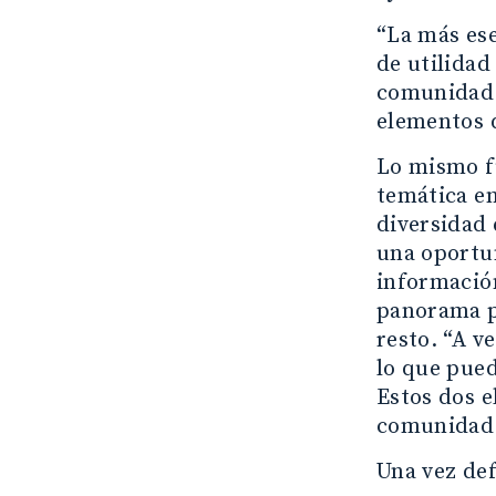
“La más ese
de utilida
comunidad 
elementos 
Lo mismo fu
temática en
diversidad 
una oportun
información
panorama pe
resto. “A v
lo que pued
Estos dos 
comunidad y
Una vez def