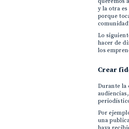
queremos a
y la otra e
porque toca
comunidad
Lo siguient
hacer de di
los emprend
Crear fid
Durante la 
audiencias,
periodístic
Por ejemplo
una publica
haya recibi