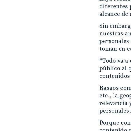
diferentes 
alcance de 
Sin embargo
nuestras au
personales 
toman en c
“Todo va a 
público al 
contenidos 
Rasgos como
etc., la ge
relevancia 
personales.
Porque cono
contenido p