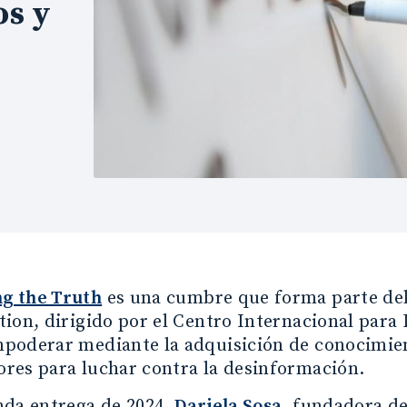
os y
ng
the Truth
es una cumbre que forma parte de
ion, dirigido por el Centro Internacional para P
poderar mediante la adquisición de conocimient
res para luchar contra la desinformación.
nda entrega de 2024,
Dariela Sosa
, fundadora d