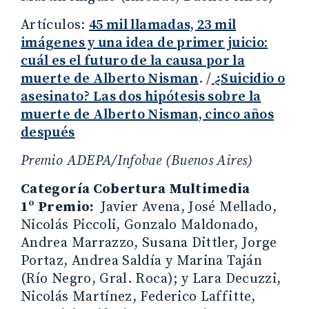
Artículos:
45 mil llamadas, 23 mil
imágenes y una idea de primer juicio:
cuál es el futuro de la causa por la
muerte de Alberto Nisman
. /
¿Suicidio o
asesinato? Las dos hipótesis sobre la
muerte de Alberto Nisman, cinco años
después
Premio ADEPA/Infobae (Buenos Aires)
Categoría Cobertura Multimedia
1º Premio:
Javier Avena, José Mellado,
Nicolás Piccoli, Gonzalo Maldonado,
Andrea Marrazzo, Susana Dittler, Jorge
Portaz, Andrea Saldía y Marina Taján
(Río Negro, Gral. Roca); y Lara Decuzzi,
Nicolás Martínez, Federico Laffitte,