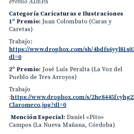
Premio ADEPA
Categoría Caricaturas e Ilustraciones
1º Premio:
Juan Colombato (Caras y
Caretas)
Trabajo:
https://www.dropbox.com/sh/4bdfs6yyl8
dl=0
2º Premio:
José Luis Peralta (La Voz del
Pueblo de Tres Arroyos)
Trabajo
:
https://www.dropbox.com/s/2he8445fcyhg2
Claromeco.jpg?dl=0
Mención Especial:
Daniel «Pito»
Campos
(La Nueva Mañana, Córdoba)