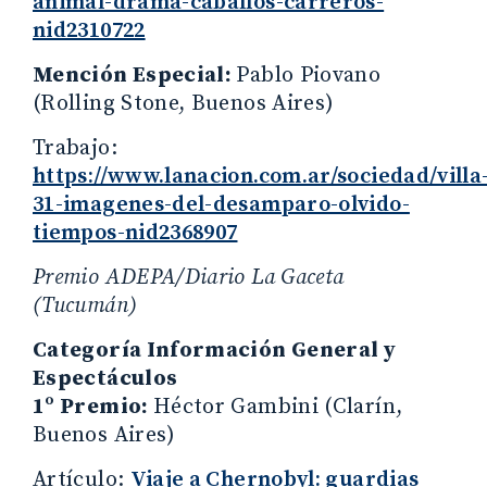
animal-drama-caballos-carreros-
nid2310722
Mención Especial:
Pablo Piovano
(Rolling Stone, Buenos Aires)
Trabajo:
https://www.lanacion.com.ar/sociedad/villa
31-imagenes-del-desamparo-olvido-
tiempos-nid2368907
Premio ADEPA/Diario La Gaceta
(Tucumán)
Categoría Información General y
Espectáculos
1º Premio:
Héctor Gambini (Clarín,
Buenos Aires)
Artículo:
Viaje a Chernobyl: guardias