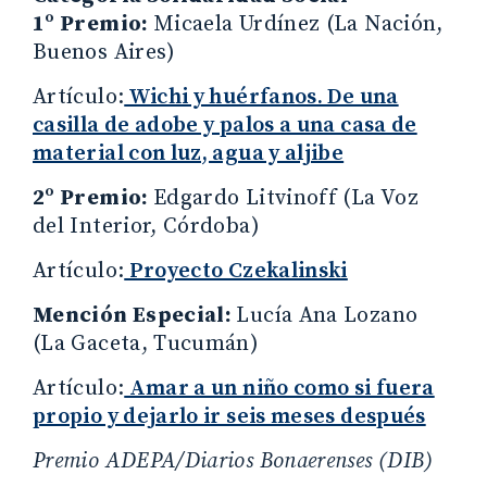
1º Premio:
Micaela Urdínez (La Nación,
Buenos Aires)
Artículo:
Wichi y huérfanos. De una
casilla de adobe y palos a una casa de
material con luz, agua y aljibe
2º Premio:
Edgardo Litvinoff (La Voz
del Interior, Córdoba)
Artículo:
Proyecto Czekalinski
Mención Especial:
Lucía Ana Lozano
(La Gaceta, Tucumán)
Artículo:
Amar a un niño como si fuera
propio y dejarlo ir seis meses después
Premio ADEPA/Diarios Bonaerenses (DIB)