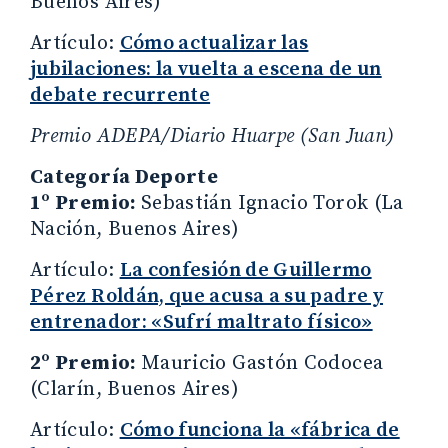
Buenos Aires)
Artículo:
Cómo actualizar las
jubilaciones: la vuelta a escena de un
debate recurrente
Premio ADEPA/Diario Huarpe (San Juan)
Categoría Deporte
1º Premio:
Sebastián Ignacio Torok (La
Nación, Buenos Aires)
Artículo:
La confesión de Guillermo
Pérez Roldán, que acusa a su padre y
entrenador: «Sufrí maltrato físico»
2º Premio:
Mauricio Gastón Codocea
(Clarín, Buenos Aires)
Artículo:
Cómo funciona la «fábrica de