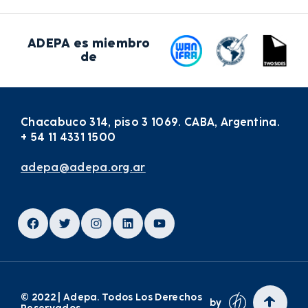
ADEPA es miembro
de
Chacabuco 314, piso 3 1069. CABA, Argentina.
+ 54 11 4331 1500
adepa@adepa.org.ar
Facebook
Twitter
Instagram
LinkedIn
YouTube
© 2022 | Adepa. Todos Los Derechos
by