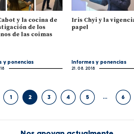
abot y la cocina de
Iris Chyi y la vigenci
stigación de los
papel
nos de las coimas
s y ponencias
Informes y ponencias
018
21. 08. 2018
…
1
2
3
4
5
6
Nos apoyan actualmente