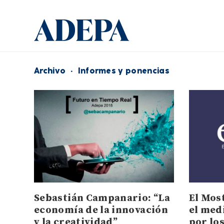
Archivo
·
Informes y ponencias
Sebastián Campanario: “La
El Most
economía de la innovación
el med
y la creatividad”
por lo