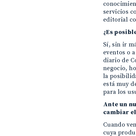
conocimient
servicios c
editorial c
¿Es posibl
Sí, sin ir 
eventos o a
diario de C
negocio, ho
la posibili
está muy de
para los us
Ante un nu
cambiar el
Cuando vemo
cuya produc