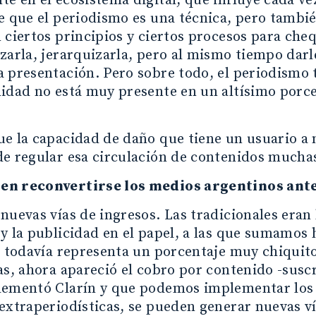
e en el ecosistema digital, que influye cada v
e que el periodismo es una técnica, pero tambié
 ciertos principios y ciertos procesos para che
zarla, jerarquizarla, pero al mismo tiempo darl
 presentación. Pero sobre todo, el periodismo t
idad no está muy presente en un altísimo porce
e la capacidad de daño que tiene un usuario a n
e regular esa circulación de contenidos muchas
n reconvertirse los medios argentinos ant
nuevas vías de ingresos. Las tradicionales eran 
y la publicidad en el papel, a las que sumamos 
e todavía representa un porcentaje muy chiquito
as, ahora apareció el cobro por contenido -suscr
lementó Clarín y que podemos implementar los
extraperiodísticas, se pueden generar nuevas ví