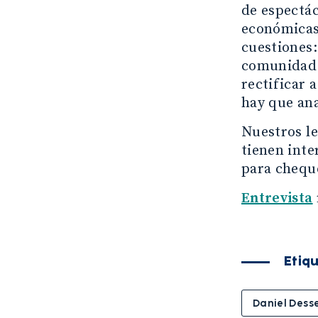
de espectác
económicas 
cuestiones:
comunidad f
rectificar 
hay que ana
Nuestros le
tienen inte
para cheque
Entrevista
Etiq
Daniel Dess