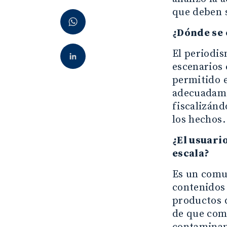
que deben s
¿Dónde se 
El periodis
escenarios 
permitido e
adecuadame
fiscalizánd
los hechos.
¿El usuari
escala?
Es un comun
contenidos
productos q
de que comp