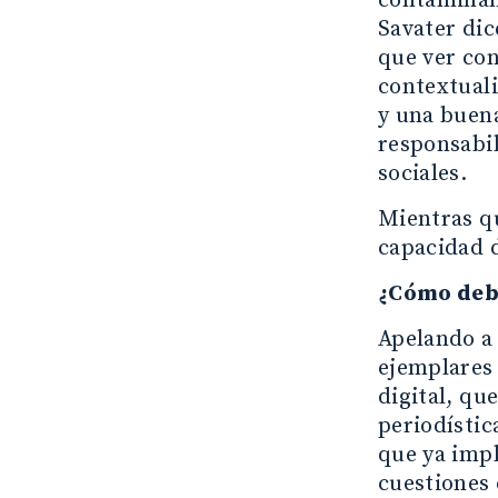
contaminant
Savater dic
que ver con
contextuali
y una buena
responsabil
sociales.
Mientras qu
capacidad d
¿Cómo debe
Apelando a 
ejemplares 
digital, qu
periodístic
que ya imp
cuestiones 