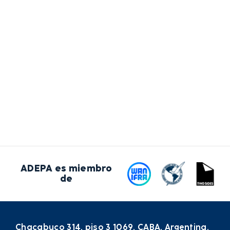
ADEPA es miembro
de
Chacabuco 314, piso 3 1069. CABA, Argentina.