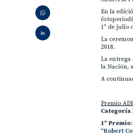
En la edici
fotoperiodi
1º de julio
La ceremoni
2018.
La entrega 
la Nación, 
A continuac
Premio ADE
Categoría 
1º Premio
“Robert Co