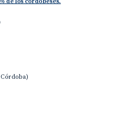
% de los cordobeses.
)
, Córdoba)