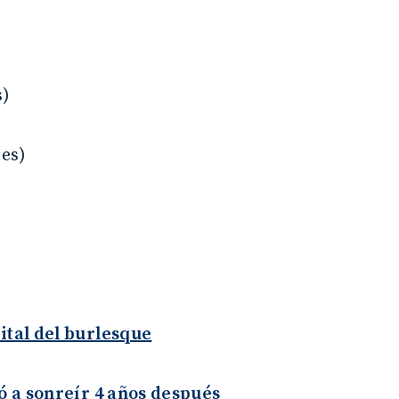
s)
es)
ital del burlesque
ió a sonreír 4 años después