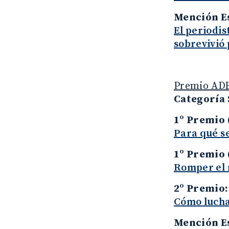
Mención E
El periodis
sobrevivió 
Premio ADE
Categoría 
1º Premio
Para qué se
1º Premio
Romper el m
2º Premio
Cómo luchan
Mención E