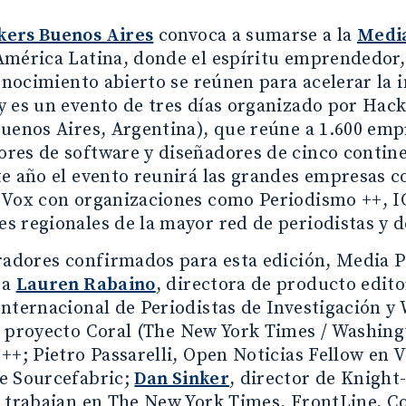
ers Buenos Aires
convoca a sumarse a la
Medi
mérica Latina, donde el espíritu emprendedor, 
conocimiento abierto se reúnen para acelerar la 
 es un evento de tres días organizado por Hac
uenos Aires, Argentina), que reúne a 1.600 emp
es de software y diseñadores de cinco continen
te año el evento reunirá las grandes empresas 
 Vox con organizaciones como Periodismo ++, IC
 regionales de la mayor red de periodistas y d
radores confirmados para esta edición, Media 
 a
Lauren Rabaino
, directora de producto edit
nternacional de Periodistas de Investigación y
 proyecto Coral (The New York Times / Washing
++; Pietro Passarelli, Open Noticias Fellow en 
e Sourcefabric;
Dan Sinker
, director de Knight
e trabajan en The New York Times, FrontLine, C