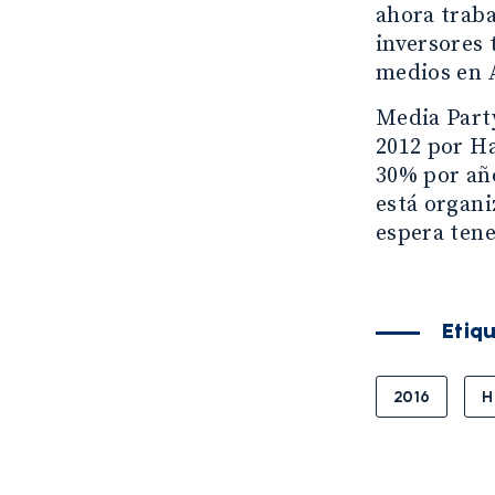
ahora traba
inversores 
medios en 
Media Part
2012 por H
30% por año
está organi
espera tene
Etiq
2016
H