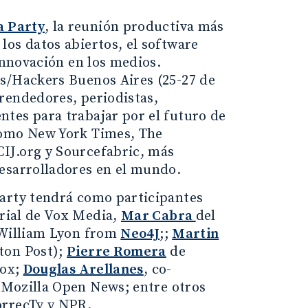
a Party
, la reunión productiva más
los datos abiertos, el software
innovación en los medios.
ks/Hackers Buenos Aires (25-27 de
rendedores, periodistas,
tes para trabajar por el futuro de
como New York Times, The
IJ.org y Sourcefabric, más
esarrolladores en el mundo.
Party tendrá como participantes
orial de Vox Media,
Mar Cabra
del
 William Lyon from
Neo4J
;;
Martin
ton Post);
Pierre Romera
de
Vox;
Douglas Arellanes
, co-
-Mozilla Open News; entre otros
orrecTv y NPR.