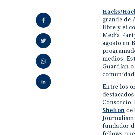
Hacks/Hack
grande de A
libre y el 
Media Party
agosto en B
programador
medios. Es
Guardian o
comunidades
Entre los o
destacados
Consorcio I
Shelton
del
Journalism 
fundador d
fellows qu