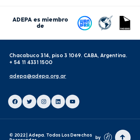
ADEPA es miembro
de
Chacabuco 314, piso 3 1069. CABA, Argentina.
+ 54 11 4331 1500
adepa@adepa.org.ar
Facebook
Twitter
Instagram
LinkedIn
YouTube
© 2022 | Adepa. Todos Los Derechos
by
Reservados.