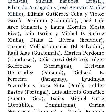
(Bolivia), Suzana Barbosa (Brasil),
Eduardo Arriagada y José Agustín Muñiz
(Chile
), Liliana Gutiérrez-Coba y Víctor
García Perdomo (Colombia), José Luis
Arce Sanabria y Laura Morales (Costa
Rica), Iván Darias y Michel D. Suárez
(Cuba), Diana E. Rivera (Ecuador),
Carmen Molina-Tamacas (El Salvador),
Raúl Alas (Guatemala), Marlen Perdomo
(Honduras), Delia Crovi (México), Róger
Solórzano (Nicaragua), Etelvina
Hernández (Panamá), Richard E.
Ferreira (Paraguay), Lyudmyla
Yezers’ka y Rosa Zeta (Perú), Helder
Bastos (Portugal), Luis Alberto González
(Puerto Rico), Isaías Miguel Ortiz
(República Dominicana), Carina
Novarese (Uruguay) y María Eugenia