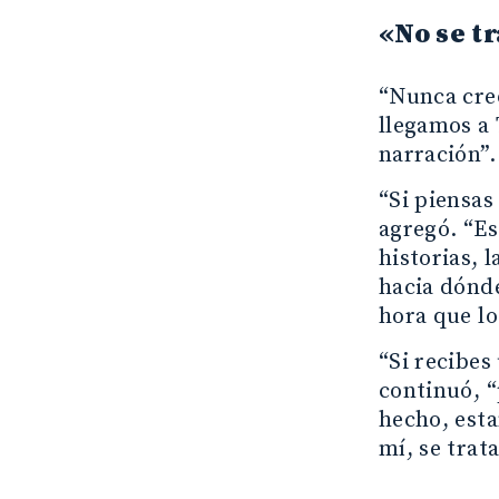
«No se tr
“Nunca creo
llegamos a 
narración”.
“Si piensas
agregó. “Es
historias, 
hacia dónde
hora que lo
“Si recibes
continuó, “
hecho, esta
mí, se trat