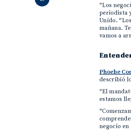
“Los negoc
periodista 
Unido. “Los
mañana. Te
vamos a arr
Entender
Phoebe Con
describió l
“El mandat
estamos lle
“Comenzamos
comprender 
negocio en