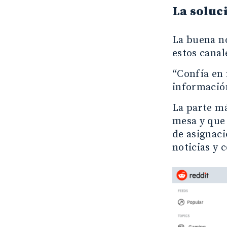
La soluc
La buena no
estos canal
“Confía en
información
La parte má
mesa y que 
de asignaci
noticias y 