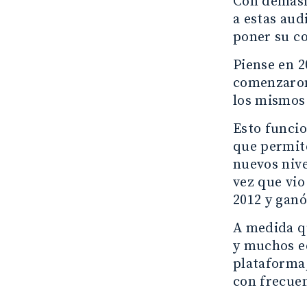
Con demasia
a estas aud
poner su co
Piense en 2
comenzaron 
los mismos 
Esto funcio
que permite
nuevos nive
vez que vi
2012 y ganó
A medida q
y muchos ed
plataforma,
con frecue