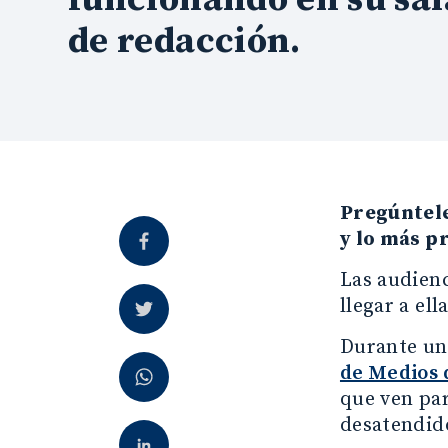
de redacción.
Pregúntele
y lo más p
Las audienc
llegar a el
Durante una
de Medios 
que ven par
desatendido