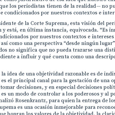
que los periodistas tienen de la realidad— no 
e condicionados por nuestros contextos e inter
sidente de la Corte Suprema, esta visión del pe
 y está, en última instancia, equivocada. “Es i
dicionados por nuestros contextos e intereses 
o así como una perspectiva “desde ningún lugar
os no significa que no pueda trazarse una dis
diente a influir y qué cuenta como una descrip
la idea de una objetividad razonable es de indi
es el principal canal para la gestación de una 
tomar decisiones, y en especial decisiones pol
es un modo de controlar a los poderosos y al po
inalizó Rosenkrantz, para quien la entrega de 
Supema es una ocasión inmejorable para reconoce
que honran los valores de la objetividad, la clar