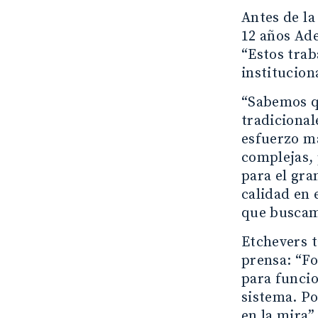
Antes de la
12 años Ade
“Estos trab
instituciona
“Sabemos qu
tradicional
esfuerzo ma
complejas, 
para el gra
calidad en 
que buscam
Etchevers t
prensa: “F
para funcio
sistema. Po
en la mira”