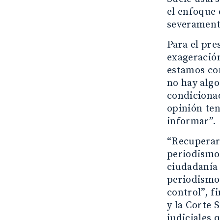
el enfoque 
severament
Para el pre
exageración
estamos con
no hay alg
condicionad
opinión ten
informar”.
“Recuperar 
periodismo 
ciudadanía 
periodismo 
control”, f
y la Corte 
judiciales 