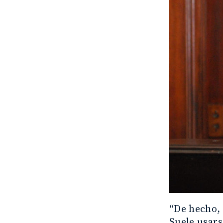
“De hecho,
Suele usars