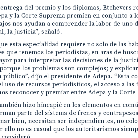
 entrega del premio y los diplomas, Etchevers r
pa y la Corte Suprema premien en conjunto a lo
ajos nos ayudan a comprender la labor de uno de
l, la justicia”, señaló.
e esta especialidad requiere no solo de las ha
es que tenemos los periodistas, en aras de busc
yor para interpretar las decisiones de la justi
porque los problemas son complejos; y explicarl
n público”, dijo el presidente de Adepa. “Esta 
el uso de recursos periodísticos, el acceso a las 
os reconocer y premiar entre Adepa y la Corte
ambién hizo hincapié en los elementos en común
orman parte del sistema de frenos y contrapeso
nar bien, necesitan ser independientes, no colo
r ello no es casual que los autoritarismos siem
, consideró.