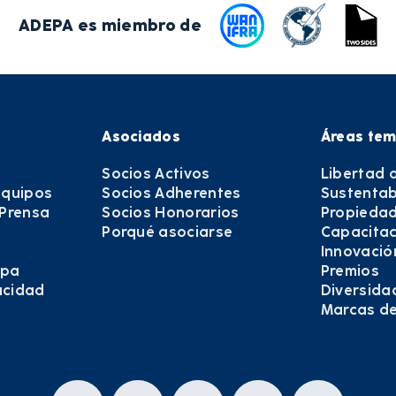
ADEPA es miembro de
Asociados
Áreas tem
Socios Activos
Libertad 
equipos
Socios Adherentes
Sustentab
 Prensa
Socios Honorarios
Propiedad
Porqué asociarse
Capacitac
Innovació
epa
Premios
vacidad
Diversida
Marcas d