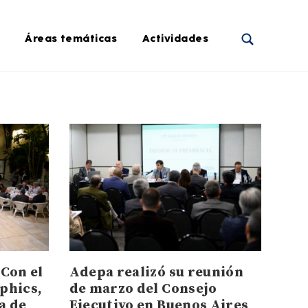
Áreas temáticas
Actividades
 Con el
Adepa realizó su reunión
phics,
de marzo del Consejo
a de
Ejecutivo en Buenos Aires