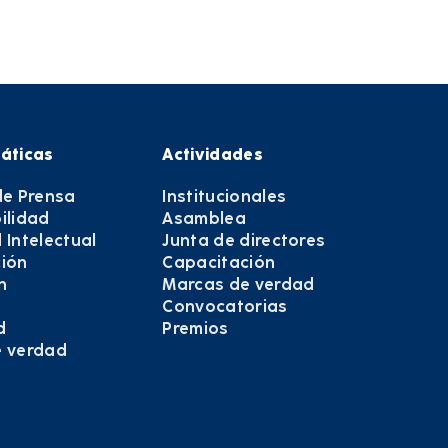
áticas
Actividades
de Prensa
Institucionales
ilidad
Asamblea
 Intelectual
Junta de directores
ión
Capacitación
n
Marcas de verdad
Convocatorias
d
Premios
e verdad