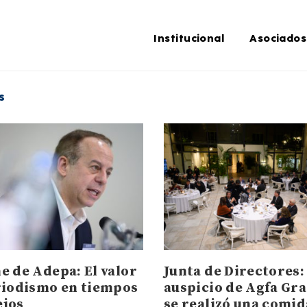
Institucional
Asociados
s
e de Adepa: El valor
Junta de Directores:
riodismo en tiempos
auspicio de Agfa Gra
jos
se realizó una comid