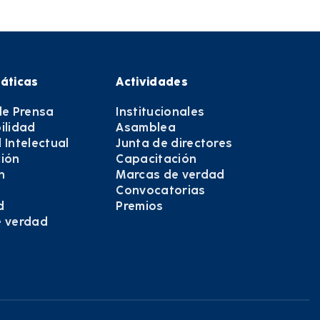
áticas
Actividades
de Prensa
Institucionales
ilidad
Asamblea
 Intelectual
Junta de directores
ión
Capacitación
n
Marcas de verdad
Convocatorias
d
Premios
e verdad
e