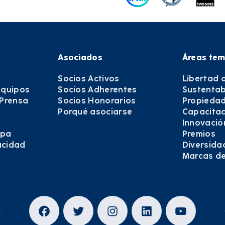
Asociados
Áreas tem
Socios Activos
Libertad 
equipos
Socios Adherentes
Sustentab
 Prensa
Socios Honorarios
Propiedad
Porqué asociarse
Capacitac
Innovació
epa
Premios
vacidad
Diversida
Marcas d
Facebook
Twitter
Instagram
LinkedIn
YouTub