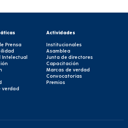
áticas
Actividades
de Prensa
Institucionales
ilidad
Asamblea
 Intelectual
Junta de directores
ión
Capacitación
n
Marcas de verdad
Convocatorias
d
Premios
e verdad
e