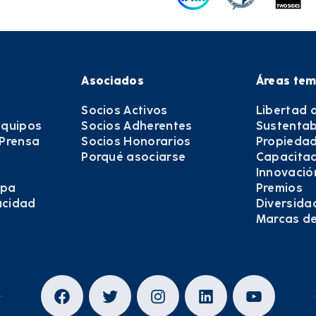
Asociados
Áreas tem
Socios Activos
Libertad 
equipos
Socios Adherentes
Sustentab
 Prensa
Socios Honorarios
Propiedad
Porqué asociarse
Capacitac
Innovació
epa
Premios
vacidad
Diversida
Marcas d
Facebook
Twitter
Instagram
LinkedIn
YouTub