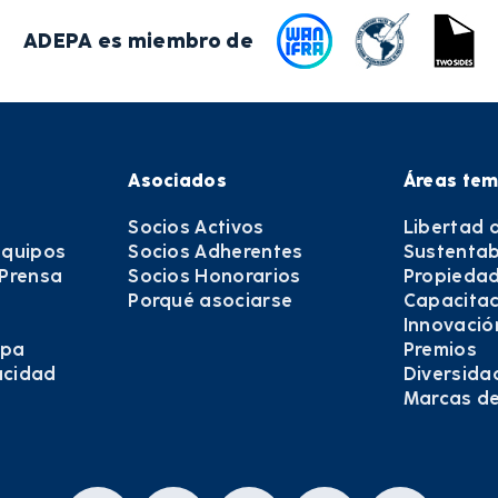
ADEPA es miembro de
Asociados
Áreas tem
Socios Activos
Libertad 
equipos
Socios Adherentes
Sustentab
 Prensa
Socios Honorarios
Propiedad
Porqué asociarse
Capacitac
Innovació
epa
Premios
vacidad
Diversida
Marcas d