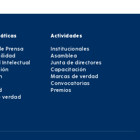
áticas
Actividades
de Prensa
Institucionales
ilidad
Asamblea
 Intelectual
Junta de directores
ión
Capacitación
n
Marcas de verdad
Convocatorias
d
Premios
e verdad
e