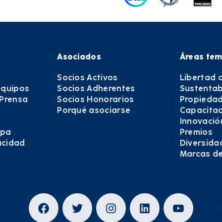
Asociados
Áreas tem
Socios Activos
Libertad 
equipos
Socios Adherentes
Sustentab
 Prensa
Socios Honorarios
Propiedad
Porqué asociarse
Capacitac
Innovació
epa
Premios
vacidad
Diversida
Marcas d
Facebook
Twitter
Instagram
LinkedIn
YouTub