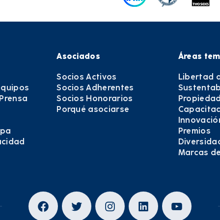
Asociados
Áreas tem
Socios Activos
Libertad 
equipos
Socios Adherentes
Sustentab
 Prensa
Socios Honorarios
Propiedad
Porqué asociarse
Capacitac
Innovació
epa
Premios
vacidad
Diversida
Marcas d
Facebook
Twitter
Instagram
LinkedIn
YouTub