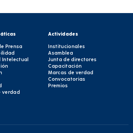
áticas
Actividades
de Prensa
Institucionales
ilidad
Asamblea
 Intelectual
Junta de directores
ión
Capacitación
n
Marcas de verdad
Convocatorias
d
Premios
e verdad
e