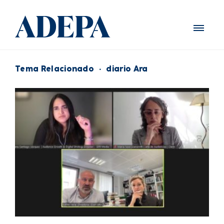
Tema Relacionado
·
diario Ara