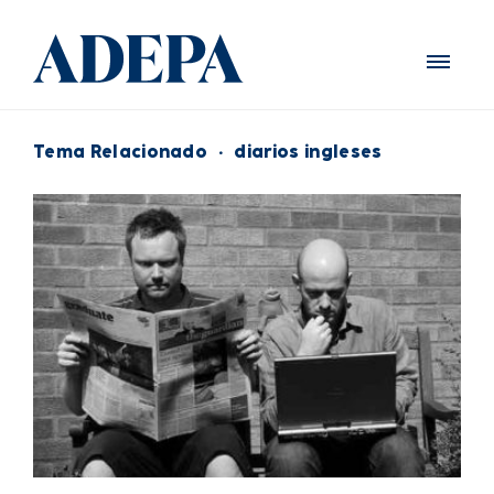
Tema Relacionado
·
diarios ingleses