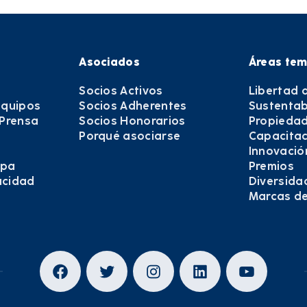
Asociados
Áreas tem
Socios Activos
Libertad 
equipos
Socios Adherentes
Sustentab
 Prensa
Socios Honorarios
Propiedad
Porqué asociarse
Capacitac
Innovació
epa
Premios
vacidad
Diversida
Marcas d
Facebook
Twitter
Instagram
LinkedIn
YouTub