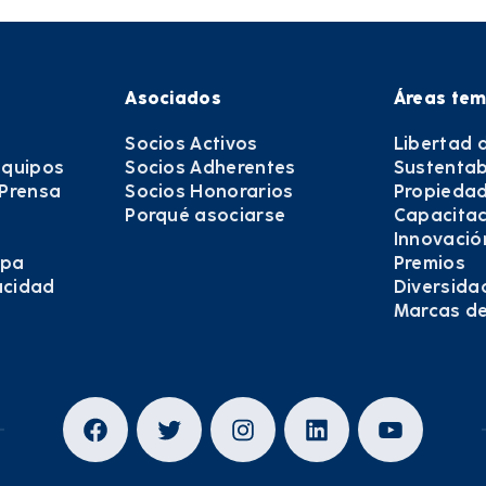
Asociados
Áreas tem
Socios Activos
Libertad 
equipos
Socios Adherentes
Sustentab
 Prensa
Socios Honorarios
Propiedad
Porqué asociarse
Capacitac
Innovació
epa
Premios
vacidad
Diversida
Marcas d
Facebook
Twitter
Instagram
LinkedIn
YouTub