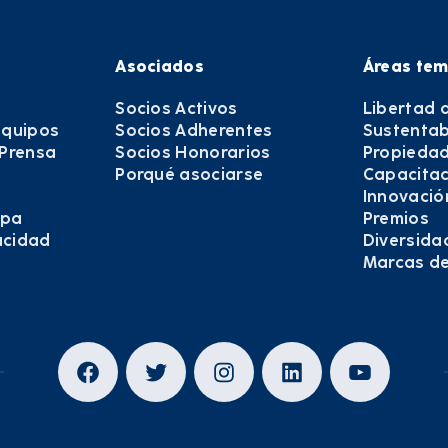
Asociados
Áreas tem
Socios Activos
Libertad 
equipos
Socios Adherentes
Sustentab
 Prensa
Socios Honorarios
Propiedad
Porqué asociarse
Capacitac
Innovació
epa
Premios
vacidad
Diversida
Marcas d
Facebook
Twitter
Instagram
LinkedIn
YouTub