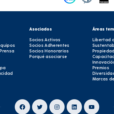
Asociados
Áreas tem
Socios Activos
Libertad 
equipos
Socios Adherentes
Sustentab
 Prensa
Socios Honorarios
Propiedad
Porqué asociarse
Capacitac
Innovació
epa
Premios
vacidad
Diversida
Marcas d
Facebook
Twitter
Instagram
LinkedIn
YouTub