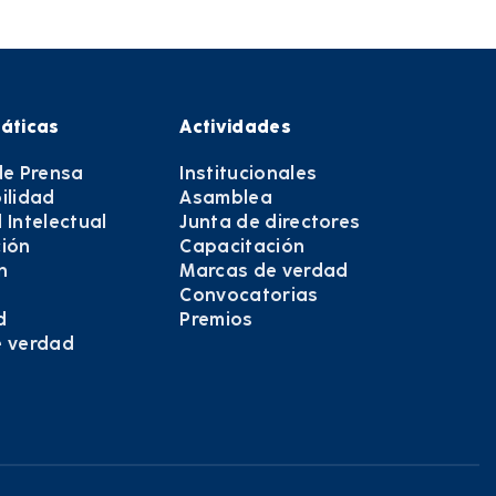
áticas
Actividades
de Prensa
Institucionales
ilidad
Asamblea
 Intelectual
Junta de directores
ión
Capacitación
n
Marcas de verdad
Convocatorias
d
Premios
e verdad
e