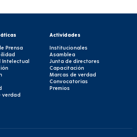
áticas
Actividades
de Prensa
Institucionales
ilidad
Asamblea
 Intelectual
Junta de directores
ión
Capacitación
n
Marcas de verdad
Convocatorias
d
Premios
e verdad
e