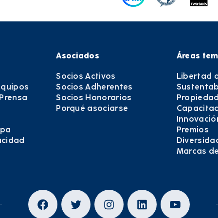
Asociados
Áreas tem
Socios Activos
Libertad 
equipos
Socios Adherentes
Sustentab
 Prensa
Socios Honorarios
Propiedad
Porqué asociarse
Capacitac
Innovació
epa
Premios
vacidad
Diversida
Marcas d
Facebook
Twitter
Instagram
LinkedIn
YouTub