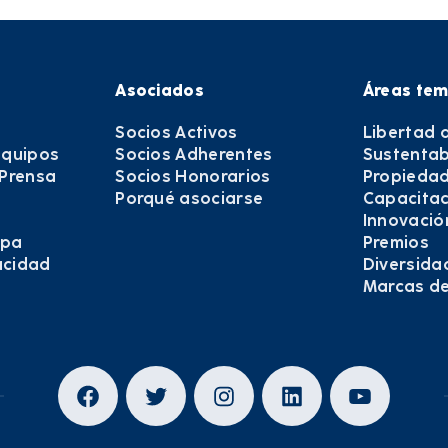
Asociados
Áreas tem
Socios Activos
Libertad 
equipos
Socios Adherentes
Sustentab
 Prensa
Socios Honorarios
Propiedad
Porqué asociarse
Capacitac
Innovació
epa
Premios
vacidad
Diversida
Marcas d
Facebook
Twitter
Instagram
LinkedIn
YouTub