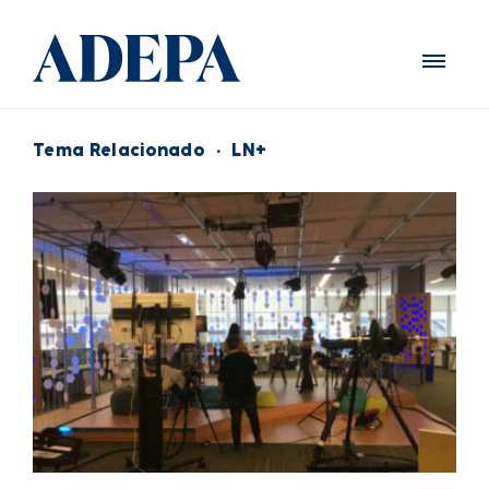
Tema Relacionado
·
LN+