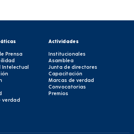
áticas
Actividades
de Prensa
Institucionales
ilidad
Asamblea
 Intelectual
Junta de directores
ión
Capacitación
n
Marcas de verdad
Convocatorias
d
Premios
e verdad
e