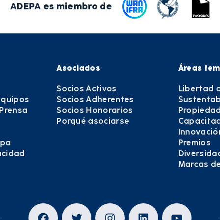
ADEPA es miembro de
Asociados
Áreas tem
Socios Activos
Libertad 
equipos
Socios Adherentes
Sustentab
 Prensa
Socios Honorarios
Propiedad
Porqué asociarse
Capacitac
Innovació
epa
Premios
vacidad
Diversida
Marcas d
Facebook
Twitter
Instagram
LinkedIn
YouTub