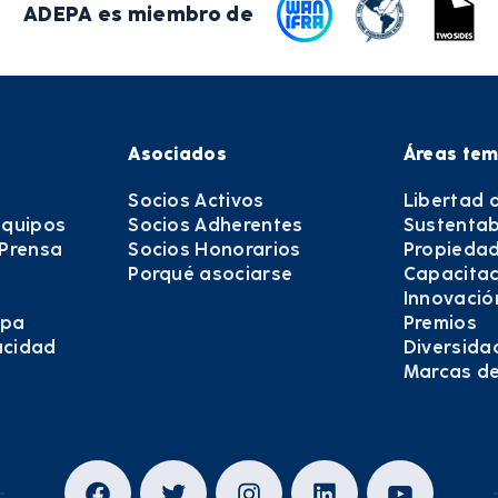
ADEPA es miembro de
Asociados
Áreas tem
Socios Activos
Libertad 
equipos
Socios Adherentes
Sustentab
 Prensa
Socios Honorarios
Propiedad
Porqué asociarse
Capacitac
Innovació
epa
Premios
vacidad
Diversida
Marcas d
Facebook
Twitter
Instagram
LinkedIn
YouTub