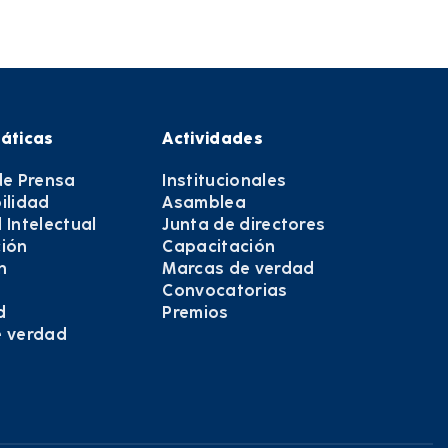
áticas
Actividades
de Prensa
Institucionales
ilidad
Asamblea
 Intelectual
Junta de directores
ión
Capacitación
n
Marcas de verdad
Convocatorias
d
Premios
e verdad
e