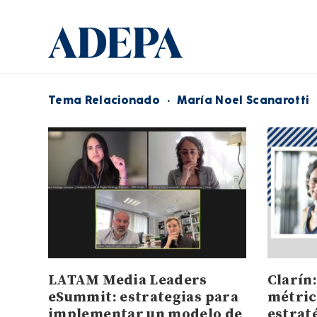
Tema Relacionado
·
María Noel Scanarotti
LATAM Media Leaders
Clarín:
eSummit: estrategias para
métric
implementar un modelo de
estrat