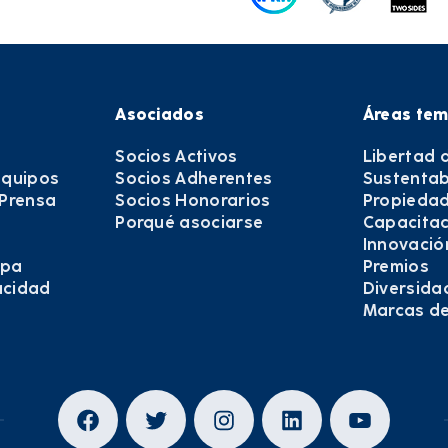
Asociados
Áreas tem
Socios Activos
Libertad 
equipos
Socios Adherentes
Sustentab
 Prensa
Socios Honorarios
Propiedad
Porqué asociarse
Capacitac
Innovació
epa
Premios
vacidad
Diversida
Marcas d
Facebook
Twitter
Instagram
LinkedIn
YouTub