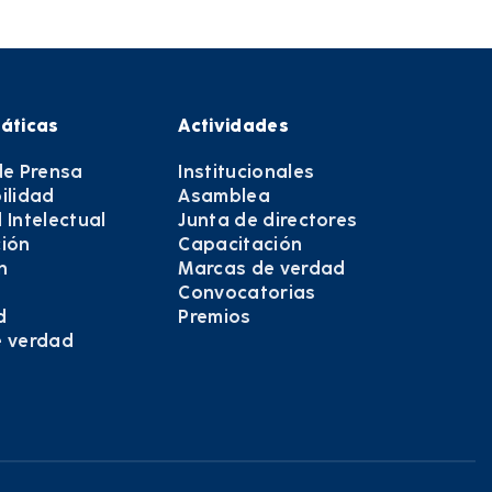
áticas
Actividades
de Prensa
Institucionales
ilidad
Asamblea
 Intelectual
Junta de directores
ión
Capacitación
n
Marcas de verdad
Convocatorias
d
Premios
e verdad
e