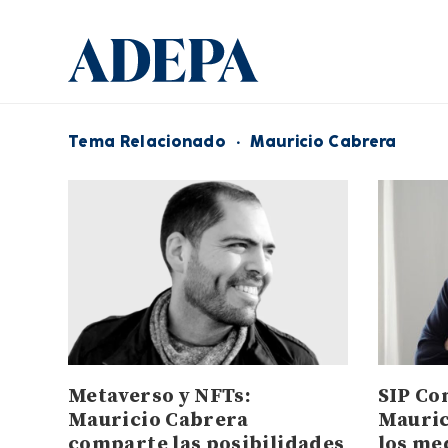
Tema Relacionado
·
Mauricio Cabrera
Metaverso y NFTs:
SIP Co
Mauricio Cabrera
Mauric
comparte las posibilidades
los me