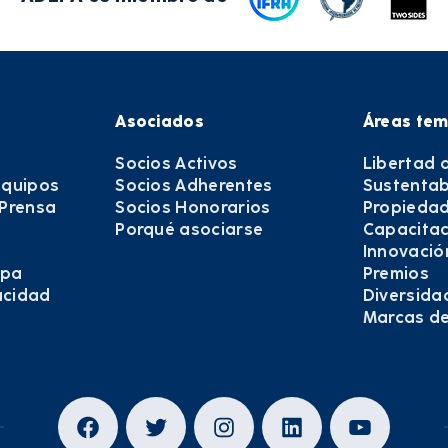
Asociados
Áreas tem
Socios Activos
Libertad 
equipos
Socios Adherentes
Sustentab
 Prensa
Socios Honorarios
Propiedad
Porqué asociarse
Capacitac
Innovació
epa
Premios
vacidad
Diversida
Marcas d
Facebook
Twitter
Instagram
LinkedIn
YouTub