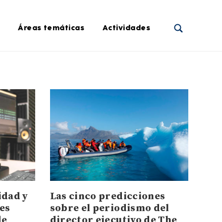
Áreas temáticas
Actividades
idad y
Las cinco predicciones
res
sobre el periodismo del
de
director ejecutivo de The