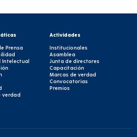
áticas
Actividades
de Prensa
Institucionales
ilidad
Asamblea
 Intelectual
Junta de directores
ión
Capacitación
n
Marcas de verdad
Convocatorias
d
Premios
e verdad
e