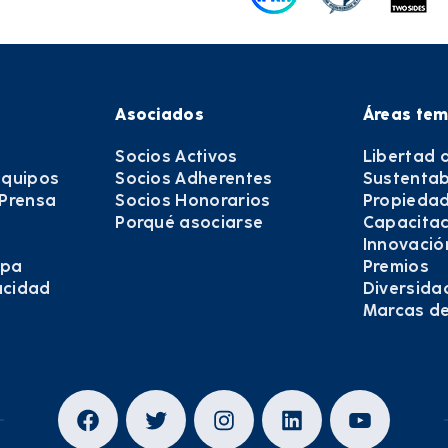
Asociados
Áreas tem
Socios Activos
Libertad 
equipos
Socios Adherentes
Sustentab
 Prensa
Socios Honorarios
Propiedad
Porqué asociarse
Capacitac
Innovació
epa
Premios
vacidad
Diversida
Marcas d
Facebook
Twitter
Instagram
LinkedIn
YouTub