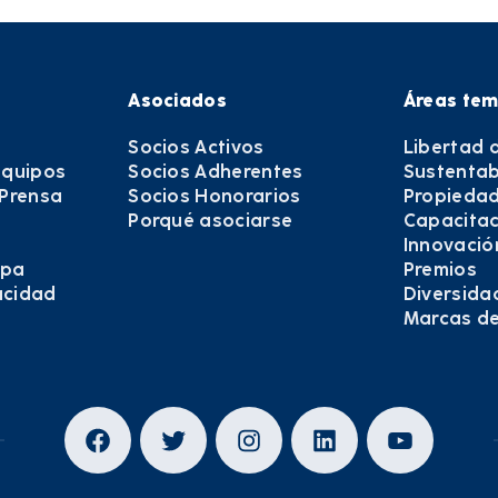
Asociados
Áreas tem
Socios Activos
Libertad 
equipos
Socios Adherentes
Sustentab
 Prensa
Socios Honorarios
Propiedad
Porqué asociarse
Capacitac
Innovació
epa
Premios
vacidad
Diversida
Marcas d
Facebook
Twitter
Instagram
LinkedIn
YouTub