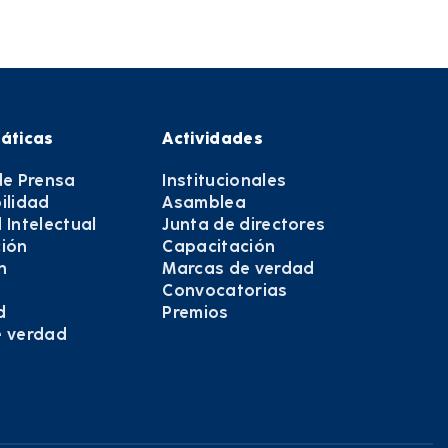
áticas
Actividades
de Prensa
Institucionales
ilidad
Asamblea
 Intelectual
Junta de directores
ión
Capacitación
n
Marcas de verdad
Convocatorias
d
Premios
e verdad
e