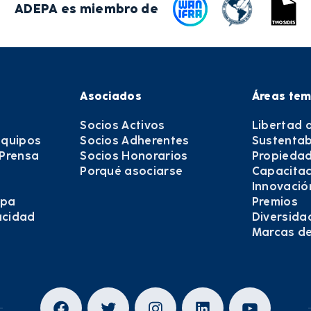
ADEPA es miembro de
Asociados
Áreas tem
Socios Activos
Libertad 
equipos
Socios Adherentes
Sustentab
 Prensa
Socios Honorarios
Propiedad
Porqué asociarse
Capacitac
Innovació
epa
Premios
vacidad
Diversida
Marcas d
Facebook
Twitter
Instagram
LinkedIn
YouTub