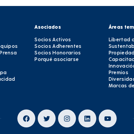
Asociados
Áreas tem
Socios Activos
Libertad 
equipos
Socios Adherentes
Sustentab
 Prensa
Socios Honorarios
Propiedad
Porqué asociarse
Capacitac
Innovació
epa
Premios
vacidad
Diversida
Marcas d
Facebook
Twitter
Instagram
LinkedIn
YouTub