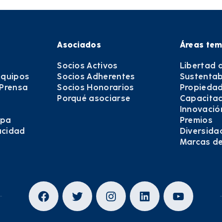
Asociados
Áreas tem
Socios Activos
Libertad 
equipos
Socios Adherentes
Sustentab
 Prensa
Socios Honorarios
Propiedad
Porqué asociarse
Capacitac
Innovació
epa
Premios
vacidad
Diversida
Marcas d
Facebook
Twitter
Instagram
LinkedIn
YouTub