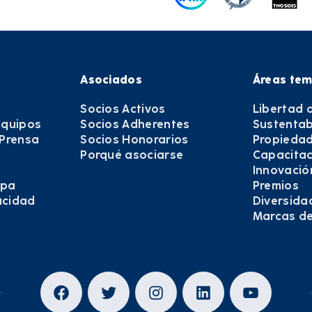
Asociados
Áreas tem
Socios Activos
Libertad 
equipos
Socios Adherentes
Sustentab
 Prensa
Socios Honorarios
Propiedad
Porqué asociarse
Capacitac
Innovació
epa
Premios
vacidad
Diversida
Marcas d
Facebook
Twitter
Instagram
LinkedIn
YouTub