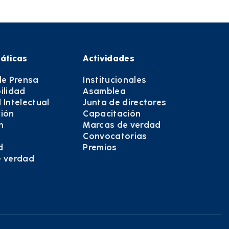
áticas
Actividades
de Prensa
Institucionales
ilidad
Asamblea
 Intelectual
Junta de directores
ión
Capacitación
n
Marcas de verdad
Convocatorias
d
Premios
e verdad
e