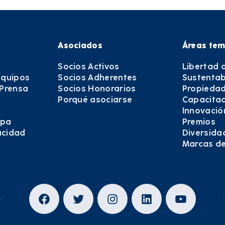
Asociados
Áreas tem
Socios Activos
Libertad 
equipos
Socios Adherentes
Sustentab
 Prensa
Socios Honorarios
Propiedad
Porqué asociarse
Capacitac
Innovació
epa
Premios
vacidad
Diversida
Marcas d
Facebook
Twitter
Instagram
LinkedIn
YouTub