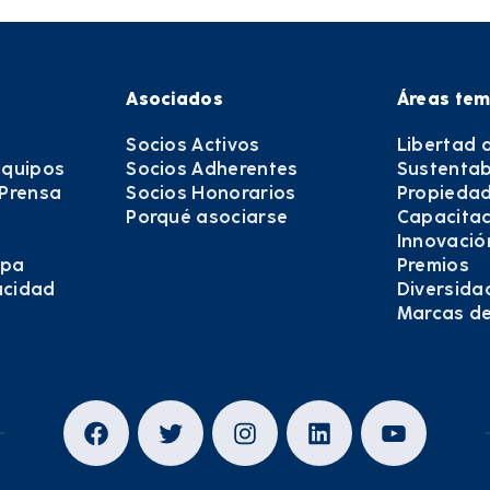
Asociados
Áreas tem
Socios Activos
Libertad 
equipos
Socios Adherentes
Sustentab
 Prensa
Socios Honorarios
Propiedad
Porqué asociarse
Capacitac
Innovació
epa
Premios
vacidad
Diversida
Marcas d
Facebook
Twitter
Instagram
LinkedIn
YouTub