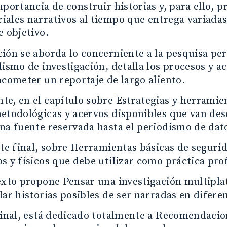
mportancia de construir historias y, para ello, 
iales narrativos al tiempo que entrega variada
e objetivo.
ión se aborda lo concerniente a la pesquisa peri
dismo de investigación, detalla los procesos y a
acometer un reportaje de largo aliento.
e, en el capítulo sobre Estrategias y herramien
etodológicas y acervos disponibles que van desd
na fuente reservada hasta el periodismo de dato
rte final, sobre Herramientas básicas de seguri
s y físicos que debe utilizar como práctica pro
exto propone Pensar una investigación multipla
lar historias posibles de ser narradas en difere
final, está dedicado totalmente a Recomendacion