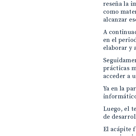
reseña la i
como mater
alcanzar es
A continuac
en el perio
elaborar y 
Seguidament
prácticas m
acceder a u
Ya en la pa
informático
Luego, el t
de desarrol
El acápite 