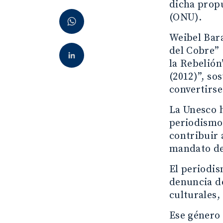
dicha prop
(ONU).
Weibel Bara
del Cobre” 
la Rebelión
(2012)”, so
convertirse
La Unesco 
periodismo 
contribuir 
mandato de
El periodis
denuncia d
culturales,
Ese género 