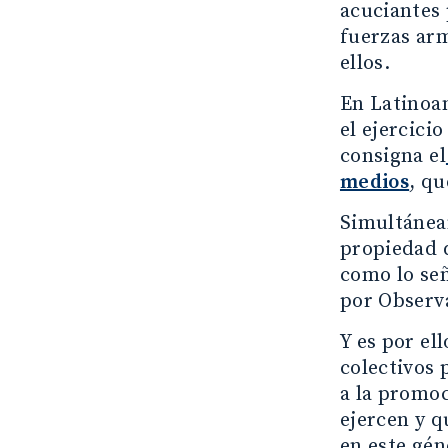
acuciantes 
fuerzas arm
ellos.
En Latinoam
el ejercici
consigna el
medios
, qu
Simultáneam
propiedad d
como lo señ
por Observ
Y es por el
colectivos 
a la promoc
ejercen y 
en este gén