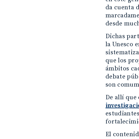
da cuenta d
marcadament
desde much
Dichas part
la Unesco e
sistematiza
que los pro
ámbitos cad
debate públ
son comume
De allí que
investigaci
estudiantes
fortalecimi
El contenid