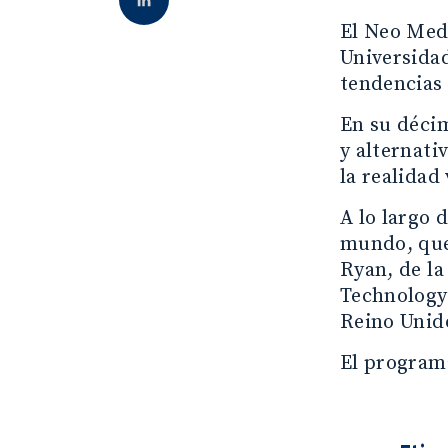
El Neo Med
Universidad
tendencias 
En su décim
y alternati
la realidad
A lo largo 
mundo, que 
Ryan, de la
Technology 
Reino Unido
El program