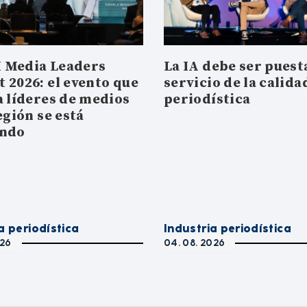
 Media Leaders
La IA debe ser puesta
 2026: el evento que
servicio de la calida
a líderes de medios
periodística
egión se está
ando
a periodística
Industria periodística
026
04. 08. 2026