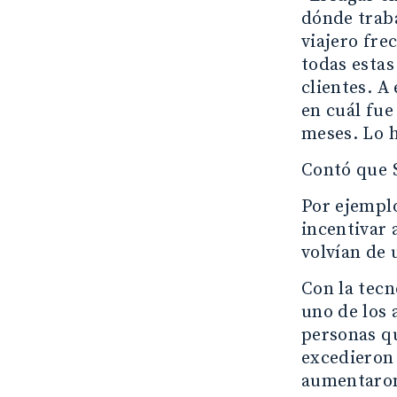
dónde traba
viajero fre
todas estas
clientes. A
en cuál fue
meses. Lo h
Contó que S
Por ejemplo
incentivar 
volvían de u
Con la tecn
uno de los 
personas qu
excedieron
aumentaron 