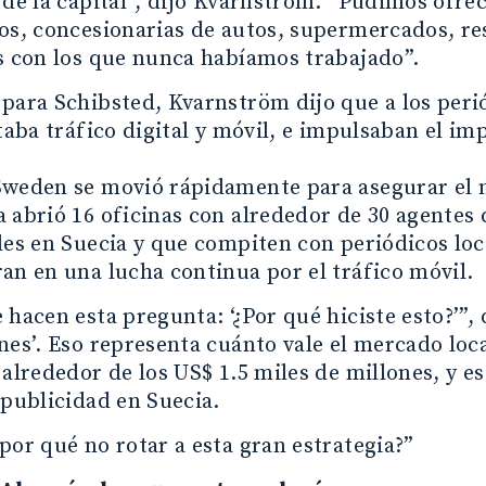
 de la capital”, dijo Kvarnström. “Pudimos ofre
os, concesionarias de autos, supermercados, re
s con los que nunca habíamos trabajado”.
para Schibsted, Kvarnström dijo que a los perió
ltaba tráfico digital y móvil, e impulsaban el i
Sweden se movió rápidamente para asegurar el m
 abrió 16 oficinas con alrededor de 30 agentes
les en Suecia y que compiten con periódicos loc
an en una lucha continua por el tráfico móvil.
 hacen esta pregunta: ‘¿Por qué hiciste esto?’”,
nes’. Eso representa cuánto vale el mercado loc
 alrededor de los US$ 1.5 miles de millones, y es
 publicidad en Suecia.
por qué no rotar a esta gran estrategia?”