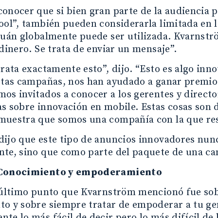
onocer que si bien gran parte de la audiencia 
ool”, también pueden considerarla limitada en 
cuán globalmente puede ser utilizada. Kvarnst
 dinero. Se trata de enviar un mensaje”.
trata exactamente esto”, dijo. “Esto es algo inn
stas campañas, nos han ayudado a ganar premio
os invitados a conocer a los gerentes y direct
as sobre innovación en mobile. Estas cosas son
muestra que somos una compañía con la que resu
dijo que este tipo de anuncios innovadores nun
nte, sino que como parte del paquete de una c
 Conocimiento y empoderamiento
y último punto que Kvarnström mencionó fue sob
o y sobre siempre tratar de empoderar a tu gen
te lo más fácil de decir pero lo más difícil de 