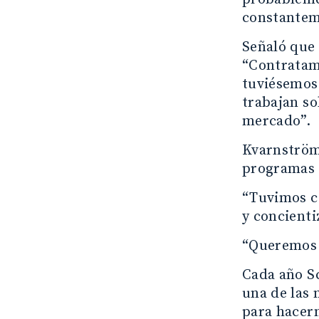
constanteme
Señaló que
“Contratamo
tuviésemos 
trabajan so
mercado”.
Kvarnström
programas p
“Tuvimos c
y concienti
“Queremos 
Cada año S
una de las 
para hacern