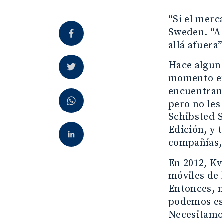
“Si el mer
Sweden. “A 
allá afuera”
Hace algun
momento en
encuentran 
pero no les
Schibsted S
Edición, y
compañías,
En 2012, Kv
móviles de 
Entonces, 
podemos esp
Necesitamos