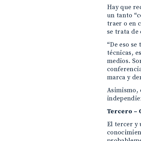
Hay que rec
un tanto “c
traer o en 
se trata de
“De eso se 
técnicas, e
medios. Som
conferenci
marca y de
Asimismo, 
independie
Tercero –
El tercer 
conocimient
probablemen