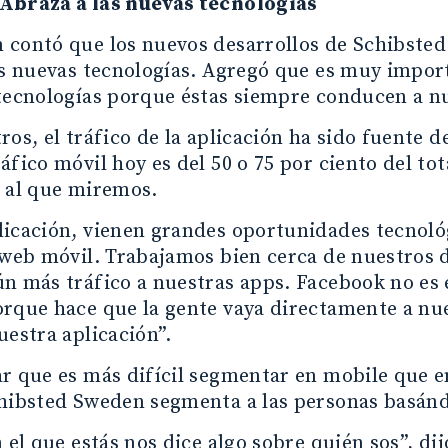
Abrazá a las nuevas tecnologías
 contó que los nuevos desarrollos de Schibsted
as nuevas tecnologías. Agregó que es muy impo
 tecnologías porque éstas siempre conducen a n
ros, el tráfico de la aplicación ha sido fuente d
áfico móvil hoy es del 50 o 75 por ciento del to
o al que miremos.
licación, vienen grandes oportunidades tecnoló
 web móvil. Trabajamos bien cerca de nuestros 
n más tráfico a nuestras apps. Facebook no es 
orque hace que la gente vaya directamente a nu
uestra aplicación”.
r que es más difícil segmentar en mobile que e
chibsted Sweden segmenta a las personas basán
n el que estás nos dice algo sobre quién sos”, d