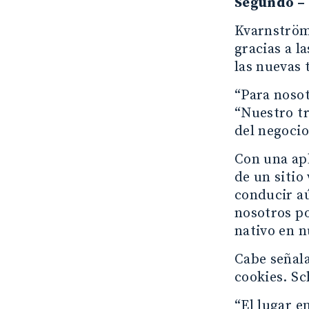
Segundo – 
Kvarnström
gracias a l
las nuevas
“Para nosot
“Nuestro tr
del negoci
Con una ap
de un sitio
conducir aú
nosotros p
nativo en n
Cabe señala
cookies. S
“El lugar e