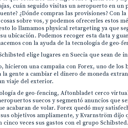
jas, cuán seguido visitas un aeropuerto en un 
cuente? ¿Dónde compras las provisiones? Con l
 cosas sobre vos, y podemos ofrecerles estos 
 esto lo llamamos physical retargeting ya que s
 su ubicación. Podemos recoger esta data y guar
acemos con la ayuda de la tecnología de geo-fe
chibsted elige lugares en Suecia que sean de in
, hicieron una campaña con Forex, uno de los 
a la gente a cambiar el dinero de moneda extra
n viaje del exterior.
ología de geo-fencing, Aftonbladet cerco virtu
aeropuertos suecos y segmentó anuncios que serí
e acabaran de volar. Forex quedó muy satisfech
 sus objetivos ampliamente, y Kvarnström dijo
cinco veces sus gastos con el grupo Schibsted