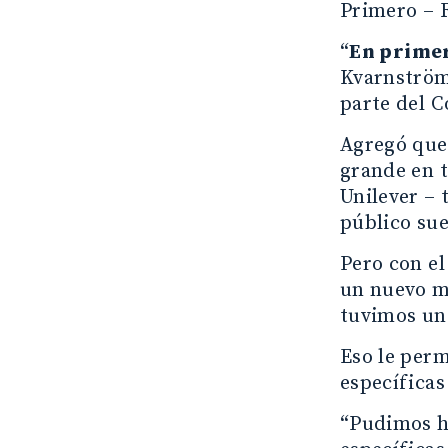
Primero – R
“
En primer
Kvarnström
parte del 
Agregó que 
grande en t
Unilever – 
público sue
Pero con el
un nuevo m
tuvimos un 
Eso le perm
específicas
“Pudimos ha