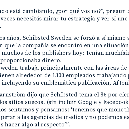
cado está cambiando, ¿por qué vos no?”, pregun
veces necesitás mirar tu estrategia y ver si une
.
os años, Schibsted Sweden se forzó a sí mismo 
 que la compañía se encontró en una situación 
muchos de los publishers hoy: Tenían muchísimo
 proporcionaba dinero.
weden trabaja principalmente con las áreas de 
 tienen alrededor de 1300 empleados trabajand
 incluyendo su emblemática publicación, Afton
arnström dijo que Schibsted tenía el 86 por cie
los sitios suecos, (sin incluir Google y Faceboo
nos sentamos y pensamos: ‘tenemos que monetiz
erar a las agencias de medios y no podemos es
 hacer algo al respecto’”.