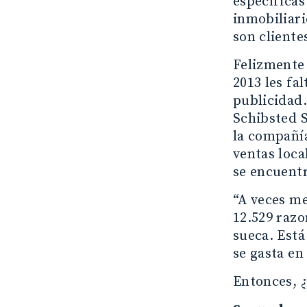
específicas
inmobiliari
son cliente
Felizmente 
2013 les fa
publicidad.
Schibsted 
la compañía
ventas loca
se encuentr
“A veces me
12.529 razo
sueca. Está
se gasta en
Entonces, ¿