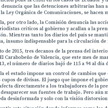
ención pone la CIDH en los casos de Ecuador y 
 denuncia que las detenciones arbitrarias han 
 la Ley Orgánica de Comunicaciones, se hacen m
a, por otro lado, la Comisión denuncia las acci
riodistas críticos al gobierno y acallan a la pre
ón. Mientras tanto los diarios del país se manti
a, insumo indispensable para la circulación de
o de 2015, tres decanos de la prensa del interi
l Carabobeño de Valencia, que este mes de mar
13, el número de diarios bajó de 115 a 94 al día 
a el estado impone un control de cambios que o
s cupos de divisas. El juego que impone el gobie
 afecta directamente a los trabajadores de la p
 desaparecer sus fuentes de trabajo. Pero aún 
da desinformada y solo con la visión distorsiona