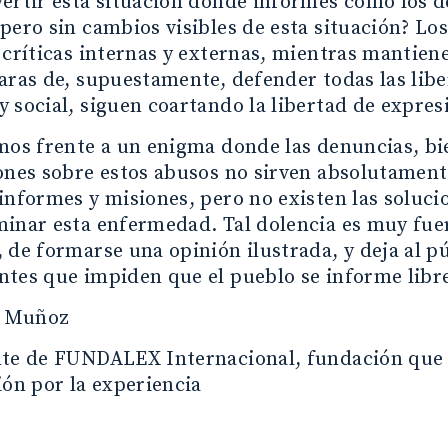
ertir esta situación donde informes como los d
pero sin cambios visibles de esta situación? Los
 críticas internas y externas, mientras mantien
aras de, supuestamente, defender todas las liber
 social, siguen coartando la libertad de expres
mos frente a un enigma donde las denuncias, b
ones sobre estos abusos no sirven absolutament
informes y misiones, pero no existen las soluci
inar esta enfermedad. Tal dolencia es muy fuer
 de formarse una opinión ilustrada, y deja al púb
ntes que impiden que el pueblo se informe lib
E. Muñoz
nte de FUNDALEX Internacional, fundación que 
ión por la experiencia