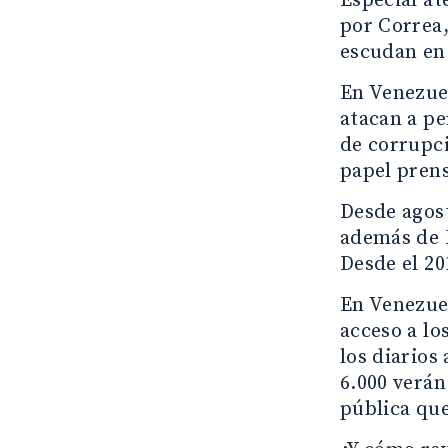
Especial at
por Correa,
escudan en
En Venezuel
atacan a pe
de corrupci
papel prens
Desde agost
además de E
Desde el 20
En Venezuel
acceso a lo
los diarios
6.000 verán
pública que