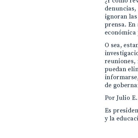
¿Y cómo rev
denuncias, 
ignoran las
prensa. En 
económica y
O sea, esta
investigaci
reuniones, 
puedan elim
informarse,
de goberna
Por Julio 
Es preside
y la educac