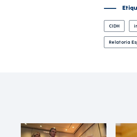
Etiq
CIDH
i
Relatoría Es