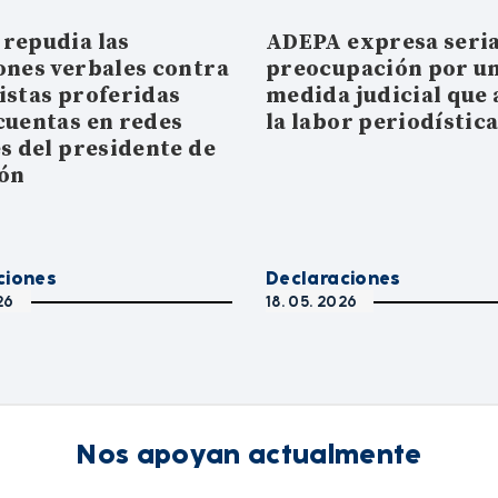
repudia las
ADEPA expresa seri
ones verbales contra
preocupación por u
istas proferidas
medida judicial que 
cuentas en redes
la labor periodístic
es del presidente de
ión
ciones
Declaraciones
26
18. 05. 2026
Nos apoyan actualmente