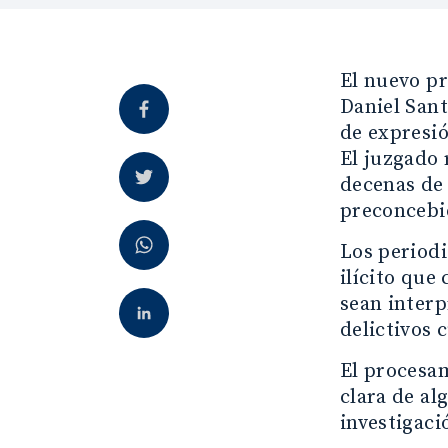
El nuevo pr
Daniel Sant
de expresió
El juzgado 
decenas de 
preconcebid
Los periodi
ilícito que
sean interp
delictivos
El procesam
clara de al
investigaci