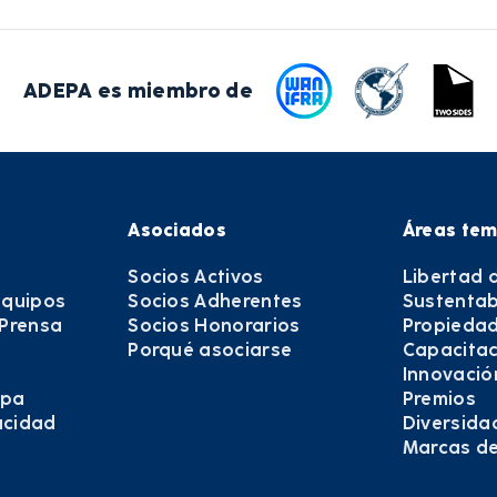
ADEPA es miembro de
Asociados
Áreas tem
Socios Activos
Libertad 
equipos
Socios Adherentes
Sustentab
 Prensa
Socios Honorarios
Propiedad
Porqué asociarse
Capacitac
Innovació
epa
Premios
vacidad
Diversida
Marcas d