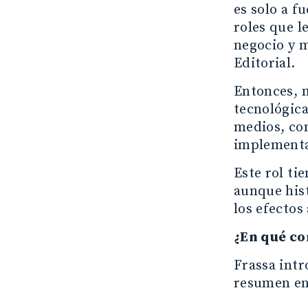
es solo a f
roles que 
negocio y m
Editorial.
Entonces, m
tecnológica
medios, co
implementa
Este rol ti
aunque hist
los efectos
¿En qué co
Frassa intr
resumen en