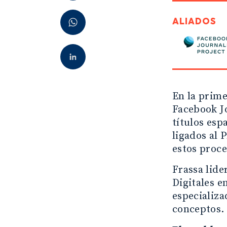
ALIADOS
En la prime
Facebook Jo
títulos esp
ligados al 
estos proc
Frassa lide
Digitales e
especializa
conceptos.