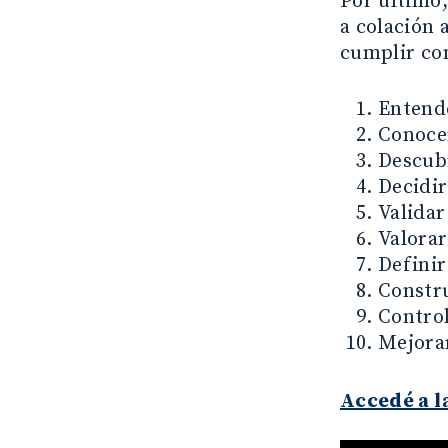
Por último,
a colación
cumplir con
Entende
Conocer
Descubr
Decidir
Validar
Valorar
Definir
Constru
Control
Mejora
Accedé a l