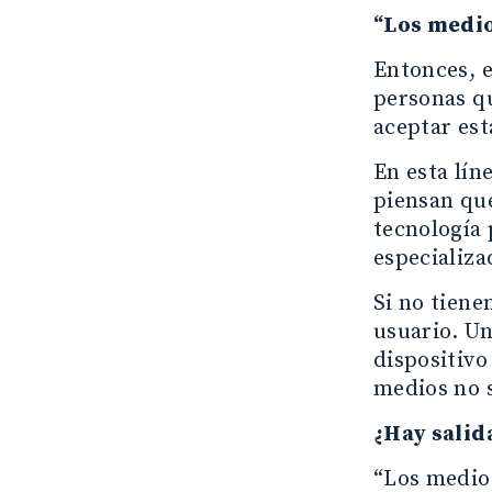
“Los medi
Entonces, 
personas q
aceptar est
En esta lín
piensan que
tecnología 
especializa
Si no tiene
usuario. Un
dispositivo 
medios no s
¿Hay salid
“Los medio