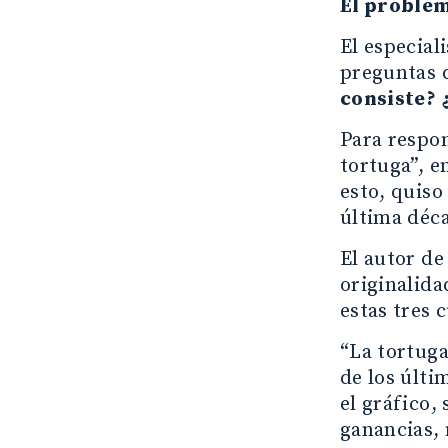
El proble
El especial
preguntas d
consiste?
Para respon
tortuga”, e
esto, quiso
última déca
El autor de
originalida
estas tres 
“La tortuga
de los últi
el gráfico,
ganancias, 