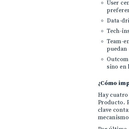
User cen
prefere
Data-dr
Tech-ins
Team-em
puedan 
Outcome
sino en 
¿Cómo imp
Hay cuatro 
Producto. P
clave conta
mecanismo 