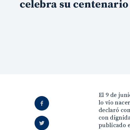
celebra su centenario
El 9 de jun
lo vio nace
declaró com
con dignida
publicado e