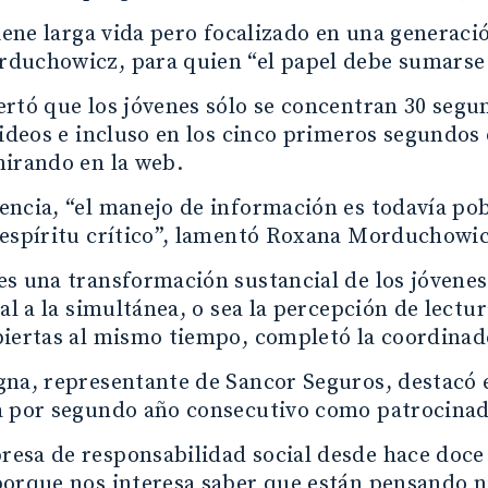
tiene larga vida pero focalizado en una generació
duchowicz, para quien “el papel debe sumarse 
rtó que los jóvenes sólo se concentran 30 segu
videos e incluso en los cinco primeros segundos 
mirando en la web.
ncia, “el manejo de información es todavía pob
 espíritu crítico”, lamentó Roxana Morduchowic
s una transformación sustancial de los jóvenes
eal a la simultánea, o sea la percepción de lect
iertas al mismo tiempo, completó la coordinado
na, representante de Sancor Seguros, destacó 
a por segundo año consecutivo como patrocinad
esa de responsabilidad social desde hace doc
orque nos interesa saber que están pensando ni