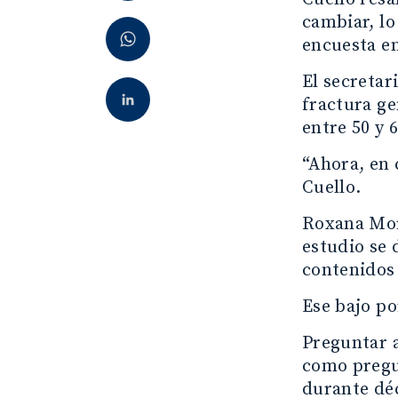
cambiar, lo
encuesta e
El secreta
fractura ge
entre 50 y 
“Ahora, en 
Cuello.
Roxana Mor
estudio se 
contenidos 
Ese bajo p
Preguntar a
como pregun
durante déc