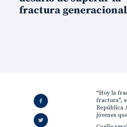
fractura generaciona
“Hoy la frac
fractura”, 
República A
jóvenes que
Cuello resa