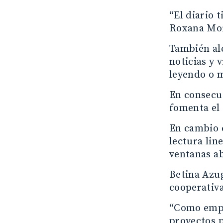
“El diario 
Roxana Mor
También ale
noticias y 
leyendo o 
En consecue
fomenta el
En cambio e
lectura lin
ventanas ab
Betina Azug
cooperativ
“Como empr
proyectos p