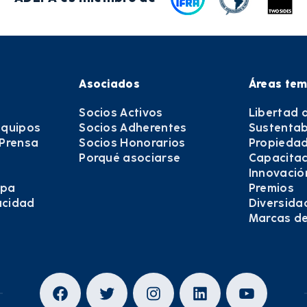
Asociados
Áreas tem
Socios Activos
Libertad 
equipos
Socios Adherentes
Sustentab
 Prensa
Socios Honorarios
Propiedad
Porqué asociarse
Capacitac
Innovació
epa
Premios
vacidad
Diversida
Marcas d
Facebook
Twitter
Instagram
LinkedIn
YouTub