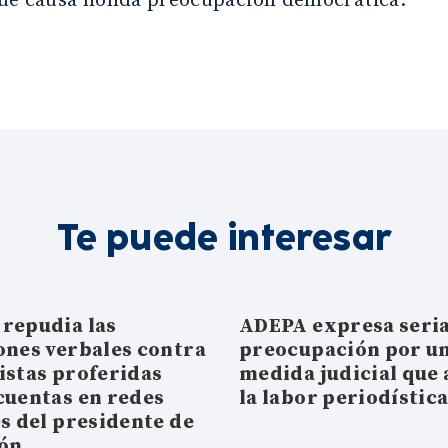
ue causa honda preocupación democrática.
Te puede interesar
repudia las
ADEPA expresa seri
ones verbales contra
preocupación por u
istas proferidas
medida judicial que 
cuentas en redes
la labor periodístic
es del presidente de
ión