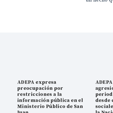
un hecho q
ADEPA expresa
ADEPA 
preocupación por
agresi
restricciones a la
period
información pública en el
desde 
Ministerio Público de San
social
Juan
la Nac