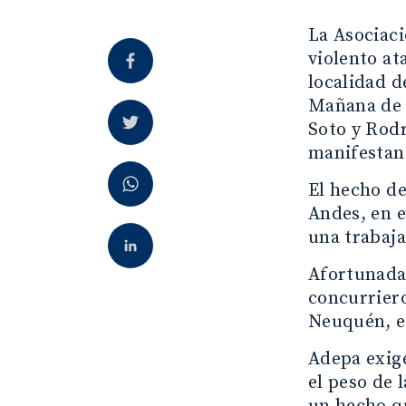
La Asociaci
violento at
localidad d
Mañana de N
Soto y Rod
manifestan
El hecho de
Andes, en e
una trabaj
Afortunadam
concurriero
Neuquén, el
Adepa exige
el peso de l